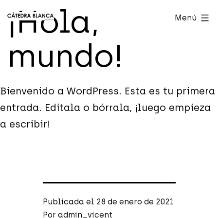
Saltar
¡Hola,
Cátedra
Menú
al
Blanca
contenido
mundo!
Valencia
Bienvenido a WordPress. Esta es tu primera
entrada. Edítala o bórrala, ¡luego empieza
a escribir!
Publicada el
28 de enero de 2021
Por
admin_vicent