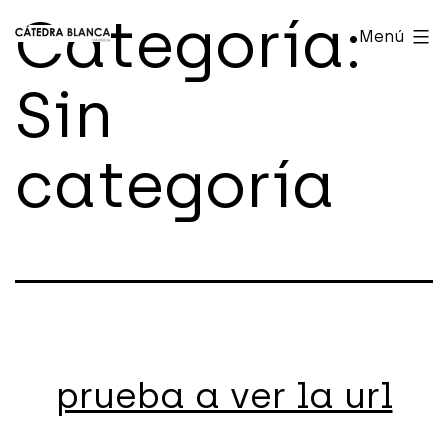
Saltar
Categoría:
Cátedra
Menú
al
Blanca
contenido
Sin
Valencia
categoría
prueba a ver la url