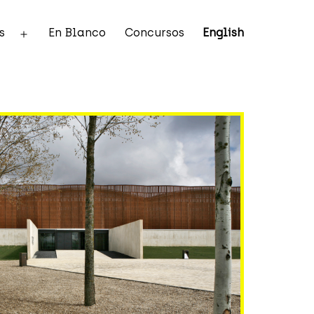
s
En Blanco
Concursos
English
Abrir
el
menú