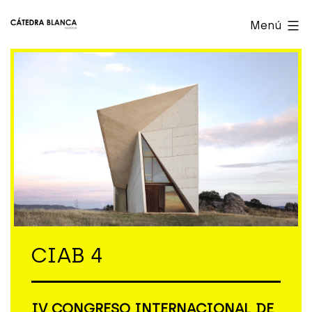
Saltar
Cátedra
Menú
al
Blanca
contenido
Valencia
CIAB 4
IV CONGRESO INTERNACIONAL DE