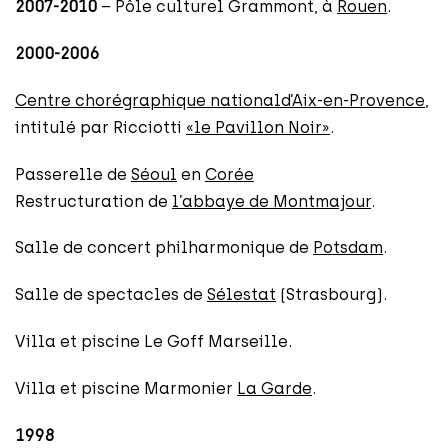
2007-2010
– Pôle culturel Grammont, à
Rouen
.
2000-2006
Centre chorégraphique national
d’Aix-en-Provence
,
intitulé par Ricciotti
«le Pavillon Noir»
.
Passerelle de
Séoul
en
Corée
Restructuration de
l’abbaye de Montmajour
.
Salle de concert philharmonique de
Potsdam
.
Salle de spectacles de
Sélestat
(Strasbourg).
Villa et piscine Le Goff Marseille.
Villa et piscine Marmonier
La Garde
.
1998