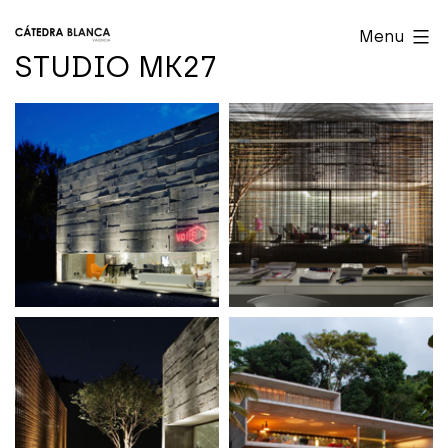
Skip
Cátedra
Menu
to
Blanca
STUDIO MK27
content
Valencia