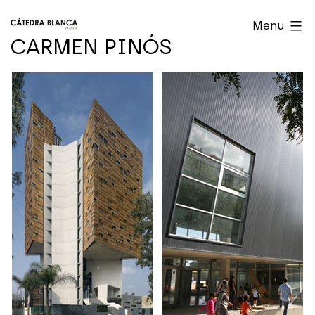
Skip
Cátedra
Menu
to
Blanca
CARMEN PINÓS
content
Valencia