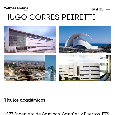
Skip
Cátedra
Menu
to
Blanca
HUGO CORRES PEIRETTI
content
Valencia
Títulos académicos
1977 Ingeniero de Caminos, Canales y Puertos. ETS