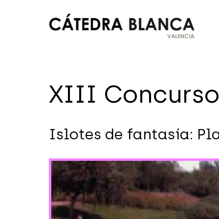
Saltar
al
contenido
Cátedra
Blanca
XIII Concurs
Valencia
Islotes de fantasía: P