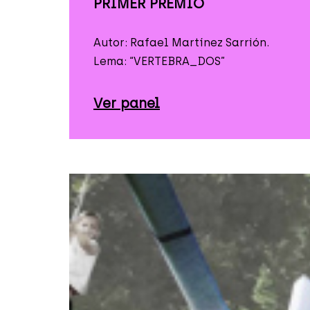
PRIMER PREMIO
Autor: Rafael Martínez Sarrión.
Lema: “VERTEBRA_DOS”
Ver panel