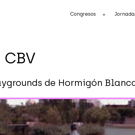
Congresos
Jornada
Abrir
el
menú
o CBV
laygrounds de Hormigón Blanc