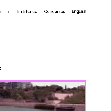
s
En Blanco
Concursos
English
Abrir
el
menú
o