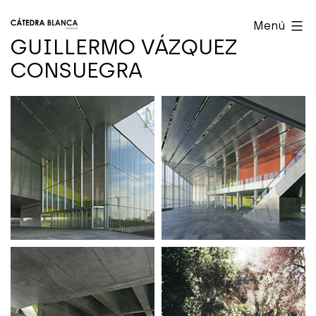
Saltar
Cátedra
Menú
al
Blanca
GUILLERMO VÁZQUEZ
contenido
Valencia
CONSUEGRA