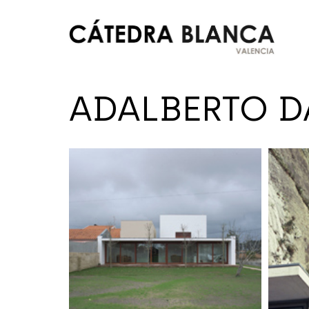
Saltar
al
contenido
Cátedra
ADALBERTO D
Blanca
Valencia