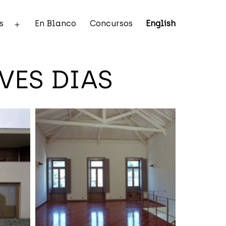
s
En Blanco
Concursos
English
Abrir
el
menú
VES DIAS