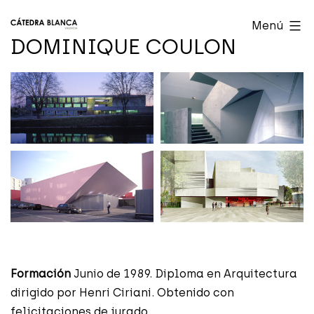
Saltar
Cátedra
Menú
al
Blanca
DOMINIQUE COULON
contenido
Valencia
Formación
Junio de 1989. Diploma en Arquitectura
dirigido por Henri Ciriani. Obtenido con
felicitaciones de jurado